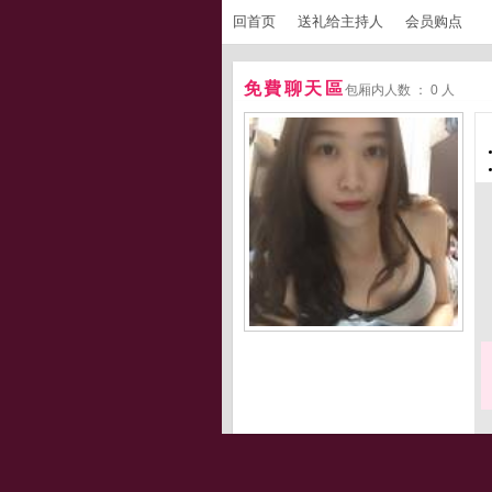
回首页
送礼给主持人
会员购点
免費聊天區
包厢内人数 ： 0 人