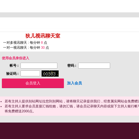
您即将进入 [
狄儿视讯聊天室
]
一对多视讯聊天 : 每分钟
8
点
一对一视讯聊天 : 每分钟
30
点
使用会员身份进入
帐号 :
密码 :
验证码 :
加入会员
若有主持人提供别站网址拉您到别网站，请将聊天记录提供我们，经查属实网站会免费赠送
若有主持人要求会员直接汇钱给她，请勿汇钱，请会员记录聊天内容或留下主持人银行帐
将免费赠送2000点。