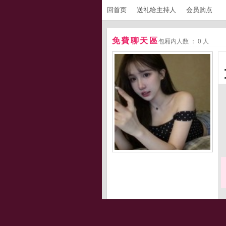
回首页
送礼给主持人
会员购点
免費聊天區
包厢内人数 ： 0 人