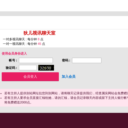
您即将进入 [
狄儿视讯聊天室
]
一对多视讯聊天 : 每分钟
8
点
一对一视讯聊天 : 每分钟
45
点
使用会员身份进入
帐号 :
密码 :
验证码 :
加入会员
若有主持人提供别站网址拉您到别网站，请将聊天记录提供我们，经查属实网站会免费赠送
若有主持人要求会员直接汇钱给她，请勿汇钱，请会员记录聊天内容或留下主持人银行帐
将免费赠送2000点。