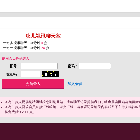
您即将进入 [
狄儿视讯聊天室
]
一对多视讯聊天 : 每分钟
5
点
一对一视讯聊天 : 每分钟
20
点
使用会员身份进入
帐号 :
密码 :
验证码 :
加入会员
若有主持人提供别站网址拉您到别网站，请将聊天记录提供我们，经查属实网站会免费赠送
若有主持人要求会员直接汇钱给她，请勿汇钱，请会员记录聊天内容或留下主持人银行帐
将免费赠送2000点。