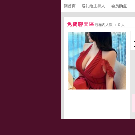
回首页
送礼给主持人
会员购点
免費聊天區
包厢内人数 ： 0 人