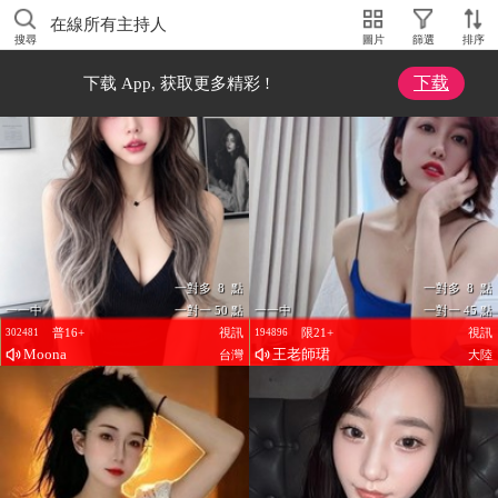
在線所有主持人
搜尋
圖片
篩選
排序
下载
下载 App, 获取更多精彩 !
一對多 8 點
一對多 8 點
一一中
一對一 50 點
一一中
一對一 45 點
普16+
視訊
限21+
視訊
302481
194896
Moona
王老師珺
台灣
大陸