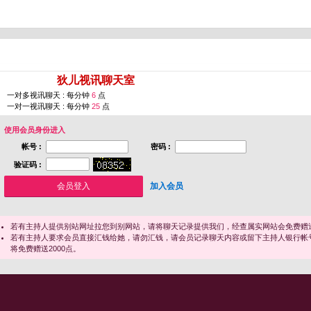
您即将进入 [
狄儿视讯聊天室
]
一对多视讯聊天 : 每分钟
6
点
一对一视讯聊天 : 每分钟
25
点
使用会员身份进入
帐号 :
密码 :
验证码 :
加入会员
若有主持人提供别站网址拉您到别网站，请将聊天记录提供我们，经查属实网站会免费赠送
若有主持人要求会员直接汇钱给她，请勿汇钱，请会员记录聊天内容或留下主持人银行帐
将免费赠送2000点。