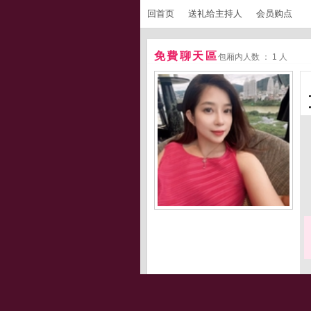
回首页
送礼给主持人
会员购点
免費聊天區
包厢内人数 ： 1 人