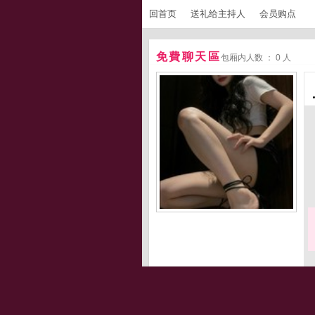
回首页
送礼给主持人
会员购点
免費聊天區
包厢内人数 ： 0 人