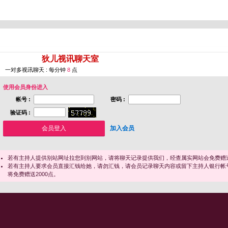
您即将进入 [
狄儿视讯聊天室
]
一对多视讯聊天 : 每分钟
8
点
使用会员身份进入
帐号 :
密码 :
验证码 :
加入会员
若有主持人提供别站网址拉您到别网站，请将聊天记录提供我们，经查属实网站会免费赠送
若有主持人要求会员直接汇钱给她，请勿汇钱，请会员记录聊天内容或留下主持人银行帐
将免费赠送2000点。