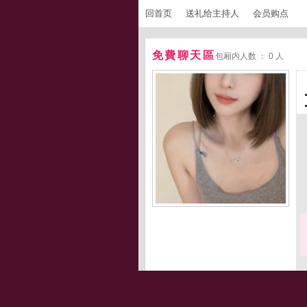
回首页
送礼给主持人
会员购点
免費聊天區
包厢内人数 ： 0 人