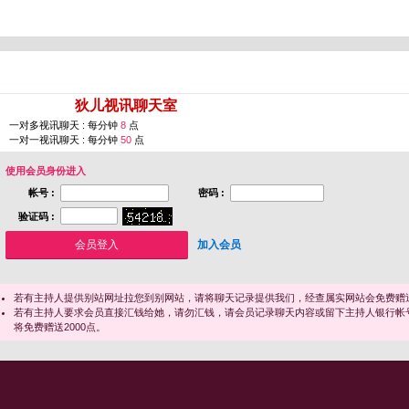
您即将进入 [
狄儿视讯聊天室
]
一对多视讯聊天 : 每分钟
8
点
一对一视讯聊天 : 每分钟
50
点
使用会员身份进入
帐号 :
密码 :
验证码 :
加入会员
若有主持人提供别站网址拉您到别网站，请将聊天记录提供我们，经查属实网站会免费赠送
若有主持人要求会员直接汇钱给她，请勿汇钱，请会员记录聊天内容或留下主持人银行帐
将免费赠送2000点。