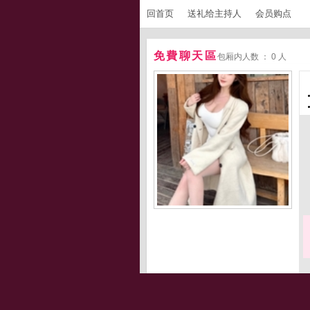
回首页
送礼给主持人
会员购点
免費聊天區
包厢内人数 ： 0 人