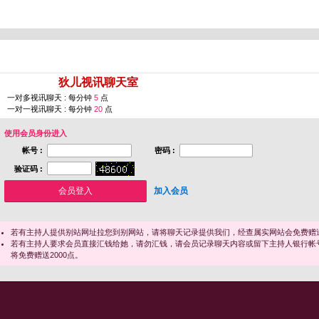
您即将进入 [
狄儿视讯聊天室
]
一对多视讯聊天 : 每分钟
5
点
一对一视讯聊天 : 每分钟
20
点
使用会员身份进入
帐号 :
密码 :
验证码 :
加入会员
若有主持人提供别站网址拉您到别网站，请将聊天记录提供我们，经查属实网站会免费赠送
若有主持人要求会员直接汇钱给她，请勿汇钱，请会员记录聊天内容或留下主持人银行帐
将免费赠送2000点。