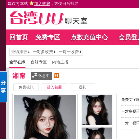
建议将本站
加入收藏
，方便日后找寻
回首页
免费专区
点数充值中心
会员登
业绩排行
一对多收费
一对一收费
全部在線
台妹专区
內地主播
湘甯
休息中
免費視訊
进入包厢
送礼
免费文字聊
一对多视讯
一对一视讯