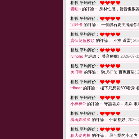
相貌 平均评价 :
愛睏a
的評論： 身材性感，聲音也很
相貌 平均评价 :
宝咔卡
的評論： 一個鑽石要主播給你
相貌 平均评价 :
賣個萌藍教頭
的評論： 不推 避雷
( 20
相貌 平均评价 :
lvlhoho
的評論： 聲音療癒
( 2026-07-3
相貌 平均评价 :
美叮噹
的評論： 騎虎打仗 百戰百勝
( 
相貌 平均评价 :
tdbear
的評論： 樓下只想花500看秀
相貌 平均评价 :
小棒棒O
的評論： 守護著妳～疼妳 啾
相貌 平均评价 :
看著妳澀澀
的評論： 什麼都好
( 2026-
相貌 平均评价 :
粗大硬肉棒
的評論： 最可愛的小老虎