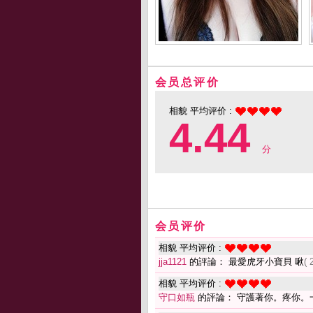
会员总评价
相貌 平均评价 :
4.44
分
会员评价
相貌 平均评价 :
jja1121
的評論： 最愛虎牙小寶貝 啾
( 
相貌 平均评价 :
守口如瓶
的評論： 守護著你。疼你。