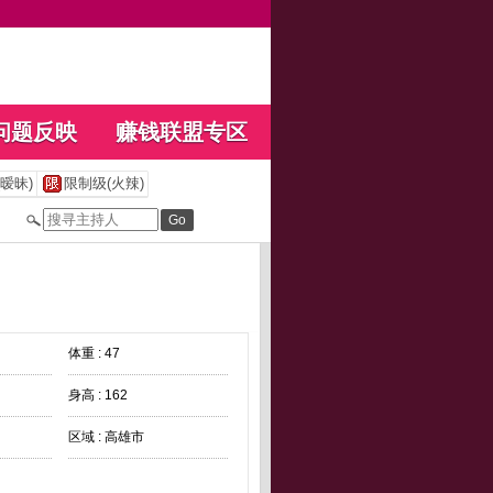
问题反映
赚钱联盟专区
暧昧)
限制级(火辣)
体重 : 47
身高 : 162
区域 : 高雄市