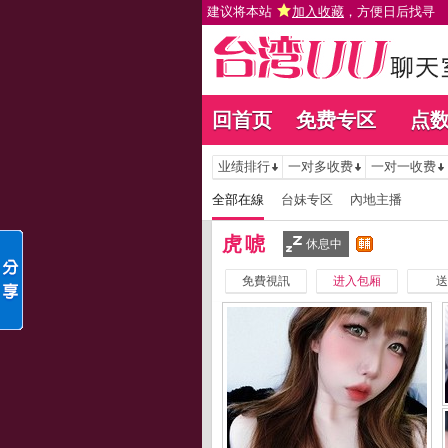
建议将本站
加入收藏
，方便日后找寻
回首页
免费专区
点
业绩排行
一对多收费
一对一收费
全部在線
台妹专区
內地主播
虎唬
休息中
免費視訊
进入包厢
送