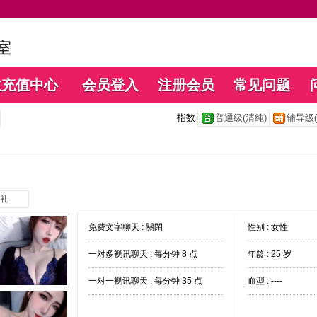
数充值中心
会员登入
注册会员
常见问题
指数
普通级(清纯)
辅导级(
礼
免费文字聊天 :
關閉
性别 : 女性
一对多视讯聊天 :
每分钟 8 点
年龄 : 25 岁
一对一视讯聊天 :
每分钟 35 点
血型 : ----