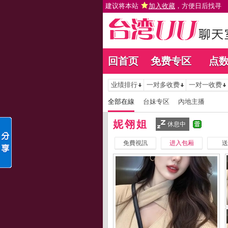
建议将本站
加入收藏
，方便日后找寻
回首页
免费专区
点
业绩排行
一对多收费
一对一收费
全部在線
台妹专区
內地主播
妮翎姐
休息中
免費視訊
进入包厢
送