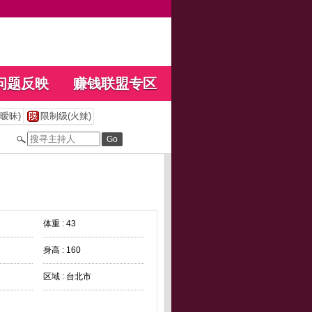
问题反映
赚钱联盟专区
暧昧)
限制级(火辣)
体重 : 43
身高 : 160
区域 : 台北市