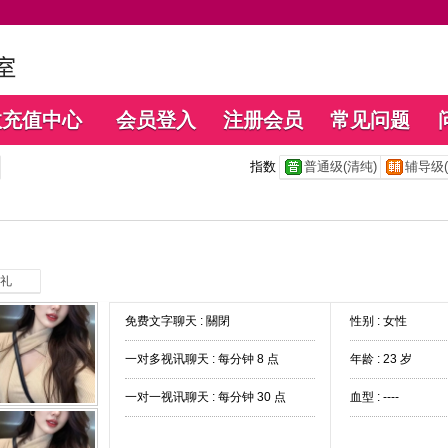
数充值中心
会员登入
注册会员
常见问题
指数
普通级(清纯)
辅导级(
礼
免费文字聊天 :
關閉
性别 : 女性
一对多视讯聊天 :
每分钟 8 点
年龄 : 23 岁
一对一视讯聊天 :
每分钟 30 点
血型 : ----