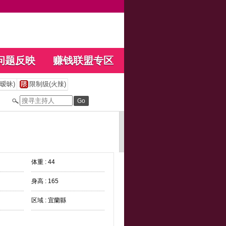
问题反映
赚钱联盟专区
暧昧)
限制级(火辣)
体重 : 44
身高 : 165
区域 : 宜蘭縣