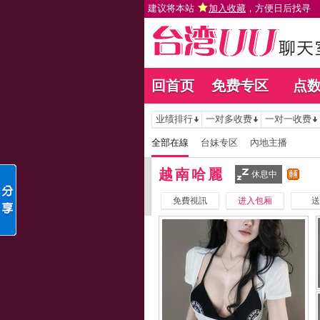
建议将本站
加入收藏
，方便日后找寻
回首页
免费专区
点
业绩排行
一对多收费
一对一收费
全部在線
台妹专区
內地主播
越南哈麗
休息中
免費視訊
进入包厢
送