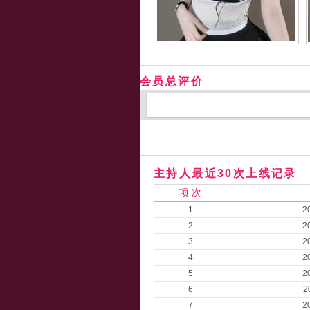
会员总评价
主持人最近30次上线记录
项 次
1
2
2
2
3
2
4
2
5
2
6
2
7
2