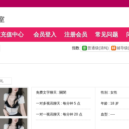
数充值中心
会员登入
注册会员
常见问题
指数
普通级(清纯)
辅导级(
礼
免费文字聊天 :
關閉
性别 : 女性
一对多视讯聊天 :
每分钟 5 点
年龄 : 18 岁
一对一视讯聊天 :
每分钟 20 点
血型 : ----