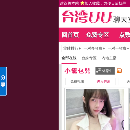
建议将本站
加入收藏
，方便日后找寻
回首页
免费专区
点
业绩排行
一对多收费
一对一收费
全部在線
台妹专区
內地主播
小籠包兒
休息中
免費視訊
进入包厢
送