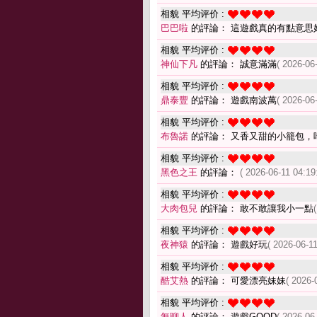
相貌 平均评价 :
巴巴啦
的評論： 這遊戲真的有點意思
相貌 平均评价 :
神仙下凡
的評論： 誠意滿滿
( 2026-06
相貌 平均评价 :
鼎泰豐
的評論： 遊戲南波萬
( 2026-06
相貌 平均评价 :
布魯諾
的評論： 又香又甜的小籠包，
相貌 平均评价 :
黑色之王
的評論：
( 2026-06-11 04:19
相貌 平均评价 :
大肉包兒
的評論： 敢不敢讓我小一點
相貌 平均评价 :
夜神猿
的評論： 遊戲好玩
( 2026-06-11
相貌 平均评价 :
酷艾熱
的評論： 可愛漂亮妹妹
( 2026-
相貌 平均评价 :
無聊人
的評論： 遊戲GOOD
( 2026-06