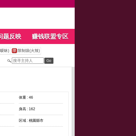
问题反映
赚钱联盟专区
暧昧)
限制级(火辣)
体重 : 46
身高 : 162
区域 : 桃園縣市