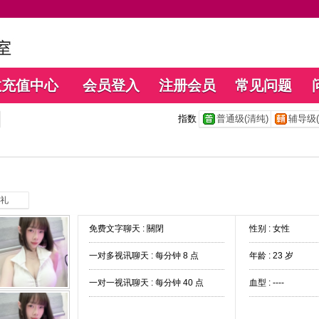
数充值中心
会员登入
注册会员
常见问题
指数
普通级(清纯)
辅导级(
礼
免费文字聊天 :
關閉
性别 : 女性
一对多视讯聊天 :
每分钟 8 点
年龄 : 23 岁
一对一视讯聊天 :
每分钟 40 点
血型 : ----