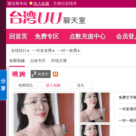
建议将本站
加入收藏
，方便日后找寻
回首页
免费专区
点数充值中心
会员登
业绩排行
一对多收费
一对一收费
全部在線
台妹专区
內地主播
曉婉
休息中
免費視訊
进入包厢
送礼
免费文字聊
一对多视讯
一对一视讯