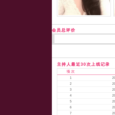
会员总评价
主持人最近30次上线记录
项 次
1
2
2
2
3
2
4
2
5
2
6
2
7
2