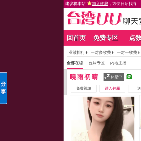
建议将本站
加入收藏
，方便日后找寻
回首页
免费专区
点
业绩排行
一对多收费
一对一收费
全部在線
台妹专区
內地主播
曉雨初晴
休息中
免費視訊
进入包厢
送