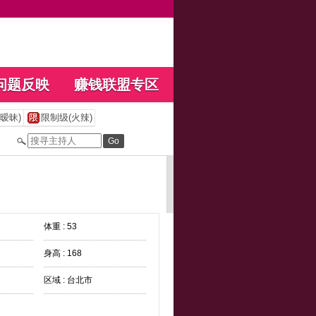
问题反映
赚钱联盟专区
暧昧)
限制级(火辣)
体重 : 53
身高 : 168
区域 : 台北市