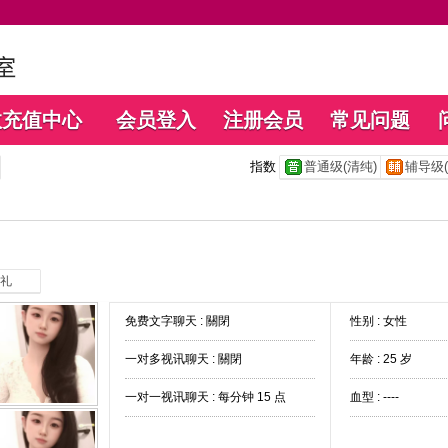
数充值中心
会员登入
注册会员
常见问题
指数
普通级(清纯)
辅导级(
礼
免费文字聊天 :
關閉
性别 : 女性
一对多视讯聊天 :
關閉
年龄 : 25 岁
一对一视讯聊天 :
每分钟 15 点
血型 : ----