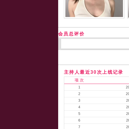
会员总评价
主持人最近30次上线记录
项 次
1
2
2
2
3
2
4
2
5
2
6
2
7
2