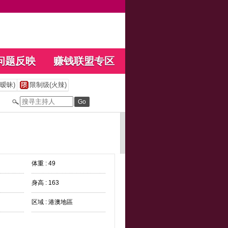
问题反映
赚钱联盟专区
暧昧)
限制级(火辣)
体重 : 49
身高 : 163
区域 : 港澳地區