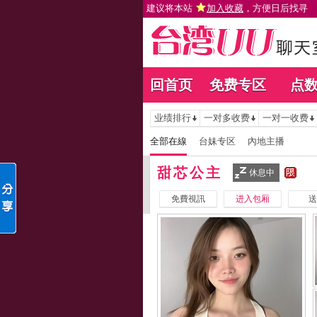
建议将本站
加入收藏
，方便日后找寻
回首页
免费专区
点
业绩排行
一对多收费
一对一收费
全部在線
台妹专区
內地主播
甜芯公主
休息中
免費視訊
进入包厢
送