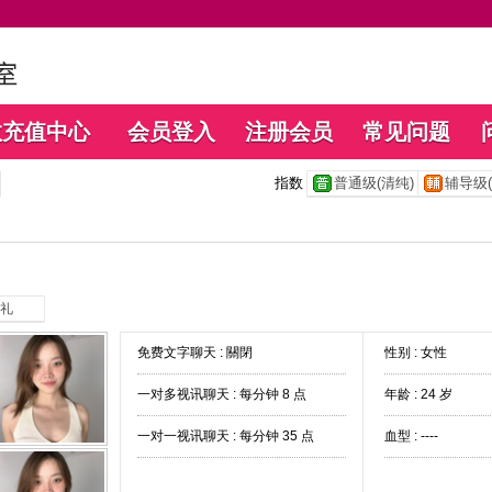
数充值中心
会员登入
注册会员
常见问题
指数
普通级(清纯)
辅导级(
礼
免费文字聊天 :
關閉
性别 : 女性
一对多视讯聊天 :
每分钟 8 点
年龄 : 24 岁
一对一视讯聊天 :
每分钟 35 点
血型 : ----