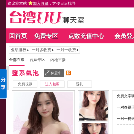
建议将本站
加入收藏
，方便日后找寻
回首页
免费专区
点数充值中心
会员登
业绩排行
一对多收费
一对一收费
全部在線
台妹专区
內地主播
鹽系氣泡
休息中
免費視訊
进入包厢
送礼
免费文字聊
一对多视讯
一对一视讯