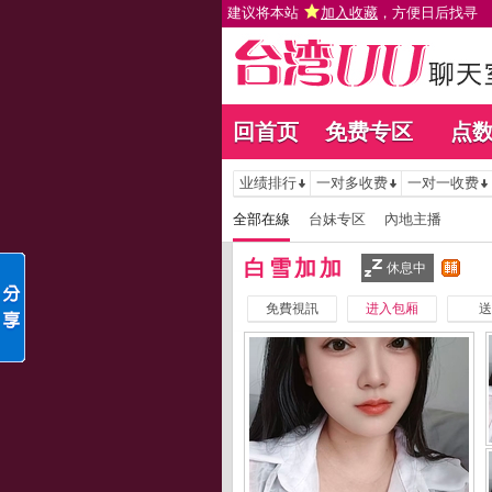
建议将本站
加入收藏
，方便日后找寻
回首页
免费专区
点
业绩排行
一对多收费
一对一收费
全部在線
台妹专区
內地主播
白雪加加
休息中
免費視訊
进入包厢
送