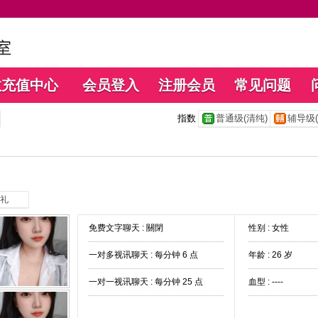
数充值中心
会员登入
注册会员
常见问题
指数
普通级(清纯)
辅导级(
礼
免费文字聊天 :
關閉
性别 : 女性
一对多视讯聊天 :
每分钟 6 点
年龄 : 26 岁
一对一视讯聊天 :
每分钟 25 点
血型 : ----