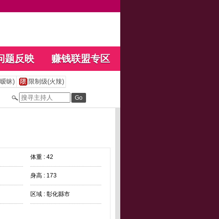
问题反映
赚钱联盟专区
暧昧)
限制级(火辣)
体重 : 42
身高 : 173
区域 : 彰化縣市