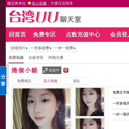
建议将本站
加入收藏
，方便日后找寻
回首页
免费专区
点数充值中心
会员登
业绩排行
一对多收费
一对一收费
全部在線
台妹专区
內地主播
捲個小貓
休息中
免費視訊
进入包厢
送礼
免费文字聊
一对多视讯
一对一视讯